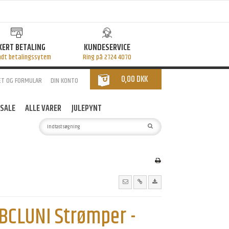
KERT BETALING
KUNDESERVICE
ndt betalingssytem
Ring på 2724 4070
0,00 DKK
ET OG FORMULAR
DIN KONTO
SALE
ALLE VARER
JULEPYNT
 BCLUNI Strømper -