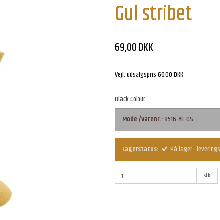
Gul stribet
69,00 DKK
Vejl. udsalgspris 69,00 DKK
Black Colour
Model/Varenr.:
8516-YE-OS
Lagerstatus:
På lager - leverings
stk.