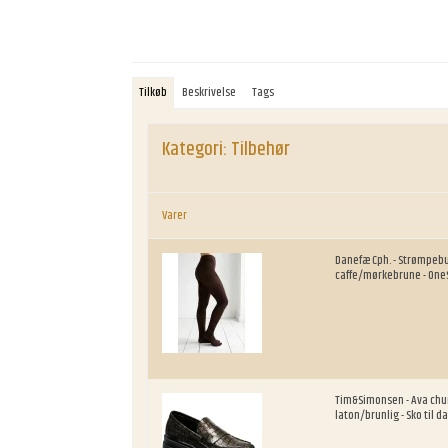
Tilkøb
Beskrivelse
Tags
Kategori:
Tilbehør
Varer
Danefæ Cph. - Strømpebu
caffe/mørkebrune - One
Tim&Simonsen - Ava chun
laton/brunlig - Sko til 