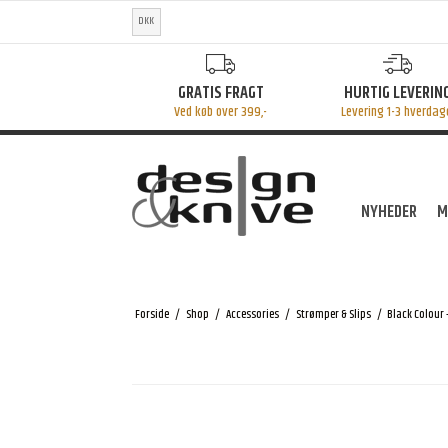
DKK
GRATIS FRAGT
HURTIG LEVERIN
Ved køb over 399,-
Levering 1-3 hverdag
NYHEDER
M
Forside
/
Shop
/
Accessories
/
Strømper & Slips
/
Black Colour 