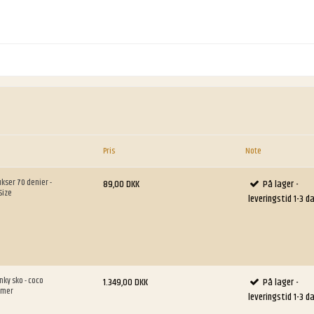
Pris
Note
kser 70 denier -
89,00 DKK
På lager -
Size
leveringstid 1-3 d
ky sko - coco
1.349,00 DKK
På lager -
damer
leveringstid 1-3 d