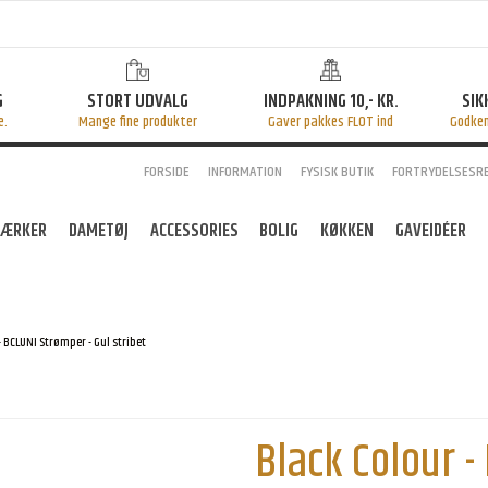
G
STORT UDVALG
INDPAKNING 10,- KR.
SIK
e.
Mange fine produkter
Gaver pakkes FLOT ind
Godke
FORSIDE
INFORMATION
FYSISK BUTIK
FORTRYDELSESR
ÆRKER
DAMETØJ
ACCESSORIES
BOLIG
KØKKEN
GAVEIDÉER
- BCLUNI Strømper - Gul stribet
Black Colour -