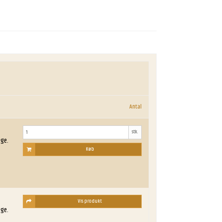
Antal
stk.
age.
Køb
Vis produkt
age.