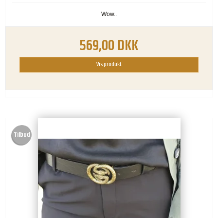
Wow..
569,00 DKK
Vis produkt
Tilbud