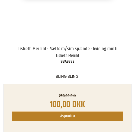
Lisbeth Merrild - Bælte m/sim spænde - hvid og multi
Lisbeth Merrild
9BA9382
BLING BLING!
250,00 DKK
100,00 DKK
Vis produkt