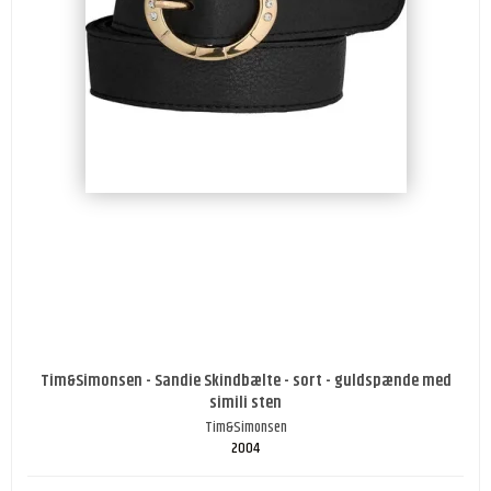
Tim&Simonsen - Sandie Skindbælte - sort - guldspænde med
simili sten
Tim&Simonsen
2004