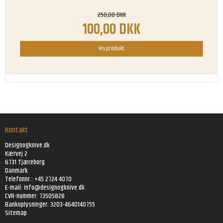
250,00 DKK
100,00 DKK
Vis produkt
Kontakt
Designogknive.dk
Kærvej 2
6731 Tjæreborg
Danmark
Telefonnr.: +45 2724 4070
E-mail:
info@designogknive.dk
CVR-nummer: 73505828
Bankoplysninger: 3203-4640140755
Sitemap