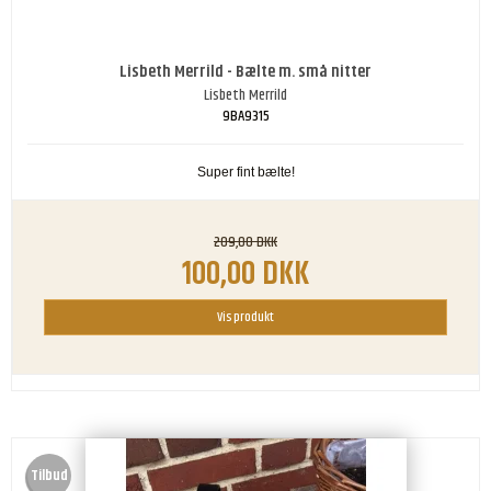
Lisbeth Merrild - Bælte m. små nitter
Lisbeth Merrild
9BA9315
Super fint bælte!
209,00 DKK
100,00 DKK
Vis produkt
Tilbud