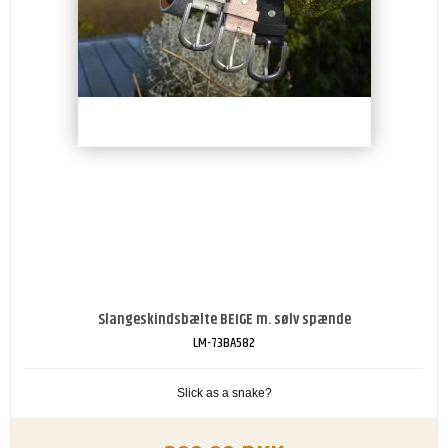
Slangeskindsbælte BEIGE m. sølv spænde
LM-73BA582
Slick as a snake?