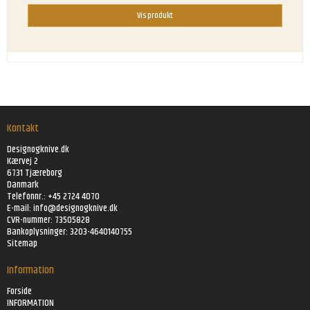
Vis produkt
Kontakt
Designogknive.dk
Kærvej 2
6731 Tjæreborg
Danmark
Telefonnr.: +45 2724 4070
E-mail:
info@designogknive.dk
CVR-nummer: 73505828
Bankoplysninger: 3203-4640140755
Sitemap
Information
Forside
INFORMATION