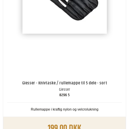
Giesser - Knivtaske / rullemappe til 5 dele - sort
Giesser
8296 5
Rullemappe i kraftig nylon og velcrolukning
199,00 DKK