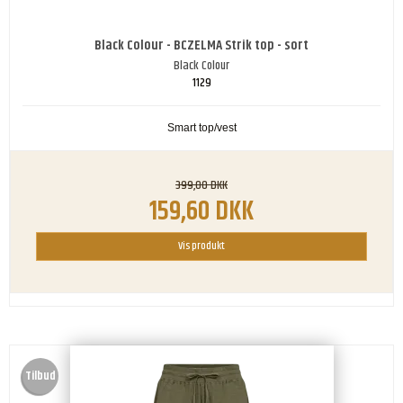
Black Colour - BCZELMA Strik top - sort
Black Colour
1129
Smart top/vest
399,00 DKK
159,60 DKK
Vis produkt
Tilbud