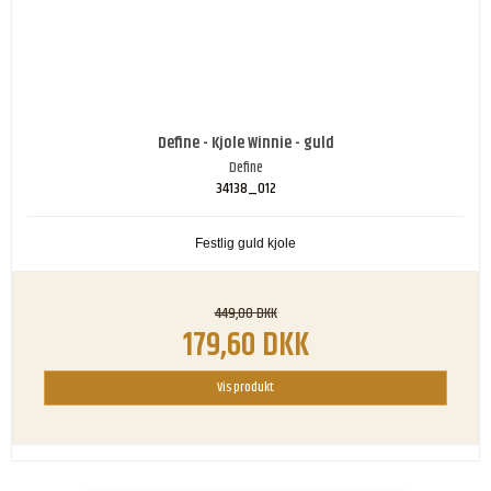
Define - Kjole Winnie - guld
Define
34138_012
Festlig guld kjole
449,00 DKK
179,60 DKK
Vis produkt