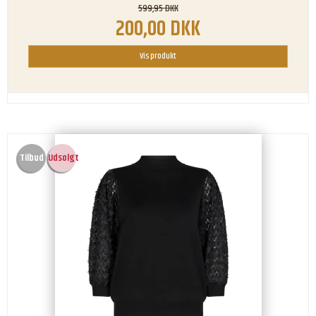
599,95 DKK
200,00 DKK
Vis produkt
Tilbud
Udsolgt