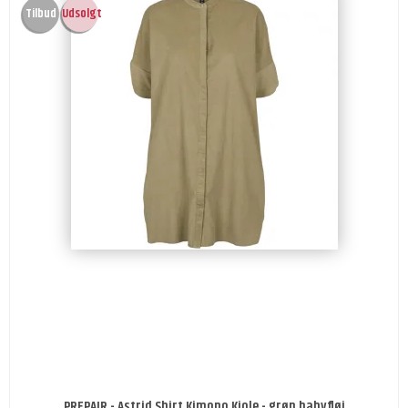
Tilbud
Udsolgt
PREPAIR - Astrid Shirt Kimono Kjole - grøn babyfløj