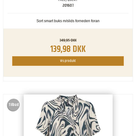
201607
Sort smart buks m/slids forneden foran
349,95 DKK
139,98 DKK
Vis produkt
Tilbud