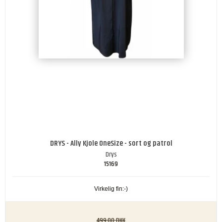
DRYS - Ally Kjole OneSize - sort og patrol
Drys
15169
Virkelig fin:-)
499,00 DKK