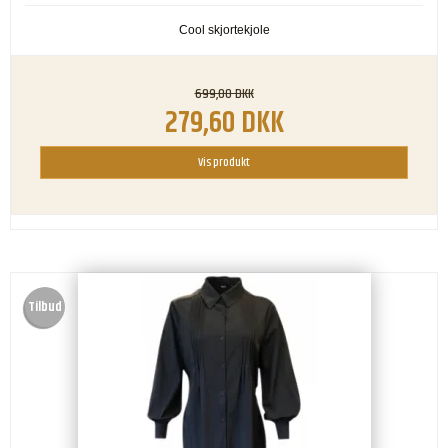
Cool skjortekjole
699,00 DKK
279,60 DKK
Vis produkt
Tilbud