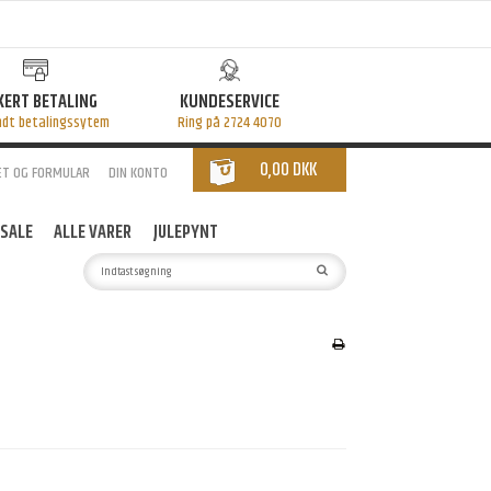
KERT BETALING
KUNDESERVICE
ndt betalingssytem
Ring på 2724 4070
0,00 DKK
ET OG FORMULAR
DIN KONTO
SALE
ALLE VARER
JULEPYNT