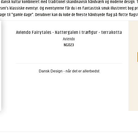
 i dansk kultur kombineret med traditionel skandinavisk håndværk og moderne design.
rsen's klassiske eventyr. Og eventyrerne får du i en fantastisk smuk illustreret bog p
age til "gamle dage". Derudover kan du købe de fineste håndsyede flag på flotte flag
Aviendo Fairytales - Nattergalen i træfigur - terrakotta
Aviendo
NG023
Dansk Design - når det er allerbedst