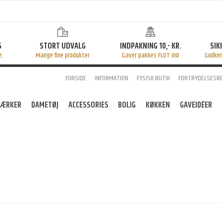
G
STORT UDVALG
INDPAKNING 10,- KR.
SIK
e.
Mange fine produkter
Gaver pakkes FLOT ind
Godke
FORSIDE
INFORMATION
FYSISK BUTIK
FORTRYDELSESR
ÆRKER
DAMETØJ
ACCESSORIES
BOLIG
KØKKEN
GAVEIDÉER