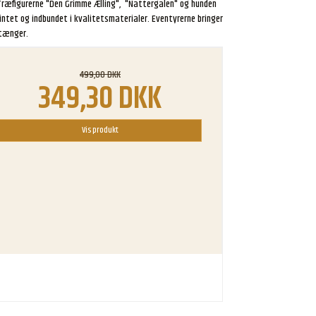
 Træfigurerne "Den Grimme Ælling", "Nattergalen" og hunden
rintet og indbundet i kvalitetsmaterialer. Eventyrerne bringer
stænger.
499,00 DKK
349,30 DKK
Vis produkt