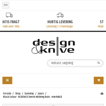
DKK
HURTIG LEVERING
STORT UDVALG
Levering 1-3 hverdage.
Mange fine produkter
Forside
/
Shop
/
Dametøj
/
Jeans
/
Black Colour - BCDENICE Denim Wideleg Buks - mørkeblå