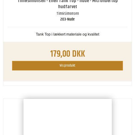
Tim&Simonsen - Ellen Tank Top - nude - Microfibertop
hudfarvet
Tim&Simonsen
203-Nude
Tank Top i lækkert materiale og kvalitet
179,00 DKK
Vis produkt