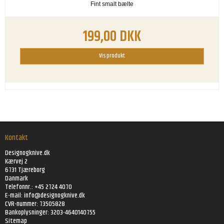
Fint smalt bælte
199,00 DKK
Vis produkt
Kontakt
Designogknive.dk
Kærvej 2
6731 Tjæreborg
Danmark
Telefonnr.: +45 2724 4070
E-mail:
info@designogknive.dk
CVR-nummer: 73505828
Bankoplysninger: 3203-4640140755
Sitemap