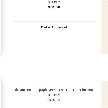
Ib Laursen
95951-00
Dæk et fint julebord
Ib Laursen - Julepapir-servietter - Especially for you
Ib Laursen
95950-00