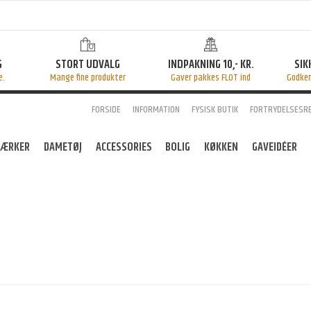
G
STORT UDVALG
INDPAKNING 10,- KR.
SIK
e.
Mange fine produkter
Gaver pakkes FLOT ind
Godke
FORSIDE
INFORMATION
FYSISK BUTIK
FORTRYDELSESR
ÆRKER
DAMETØJ
ACCESSORIES
BOLIG
KØKKEN
GAVEIDÉER