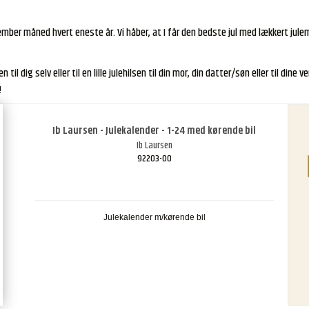
ember måned hvert eneste år. Vi håber, at I får den bedste jul med lækkert jule
ten til dig selv eller til en lille julehilsen til din mor, din datter/søn eller til din
!
Ib Laursen - Julekalender - 1-24 med kørende bil
Ib Laursen
92203-00
Julekalender m/kørende bil