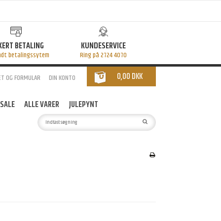
KERT BETALING
KUNDESERVICE
ndt betalingssytem
Ring på 2724 4070
0,00 DKK
ET OG FORMULAR
DIN KONTO
SALE
ALLE VARER
JULEPYNT