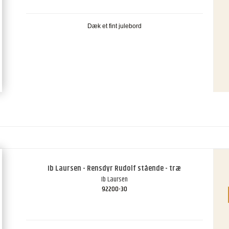
Dæk et fint julebord
Ib Laursen - Rensdyr Rudolf stående - træ
Ib Laursen
92200-30