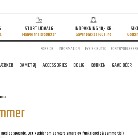
G
STORT UDVALG
INDPAKNING 10,- KR.
SIK
e.
Mange fine produkter
Gaver pakkes FLOT ind
Godke
FORSIDE
INFORMATION
FYSISK BUTIK
FORTRYDELSESR
ÆRKER
DAMETØJ
ACCESSORIES
BOLIG
KØKKEN
GAVEIDÉER
mmer
emmer
en med et spænde. Det gælder om at være smart og funktionel på samme tid:)