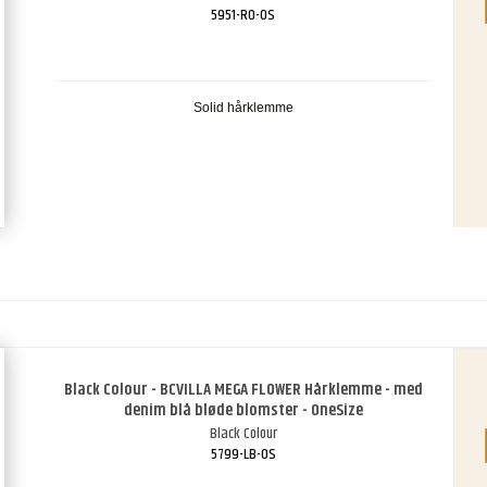
5951-RO-OS
Solid hårklemme
Black Colour - BCVILLA MEGA FLOWER Hårklemme - med
denim blå bløde blomster - OneSize
Black Colour
5799-LB-OS