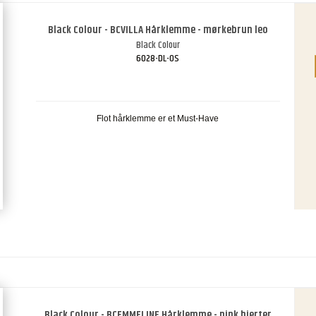
Black Colour - BCVILLA Hårklemme - mørkebrun leo
Black Colour
6028-DL-OS
Flot hårklemme er et Must-Have
Black Colour - BCEMMELINE Hårklemme - pink hjerter