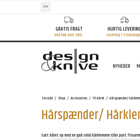
DKK
GRATIS FRAGT
HURTIG LEVERIN
Ved køb over 399,-
Levering 1-3 hverdag
NYHEDER
M
Forside
/
Shop
/
Accessories
/
Til Håret
/
Hårspænder/ Hårkle
Hårspænder/ Hårkl
Sæt håret op med en god solid hårklemme! Eller pynt frisur