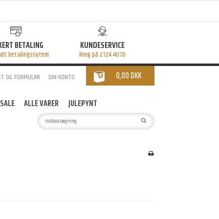
KERT BETALING
KUNDESERVICE
ndt betalingssytem
Ring på 2724 4070
0,00 DKK
ET OG FORMULAR
DIN KONTO
SALE
ALLE VARER
JULEPYNT