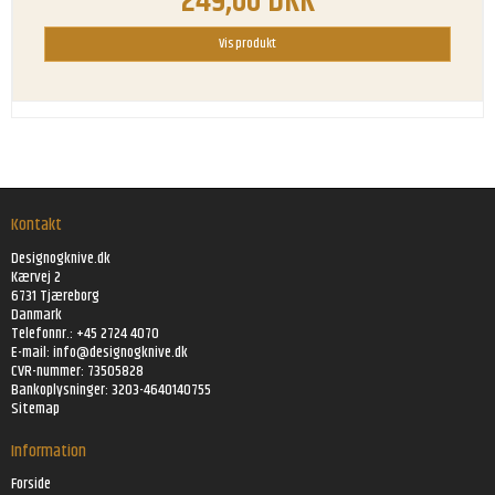
249,00 DKK
Vis produkt
Kontakt
Designogknive.dk
Kærvej 2
6731 Tjæreborg
Danmark
Telefonnr.: +45 2724 4070
E-mail:
info@designogknive.dk
CVR-nummer: 73505828
Bankoplysninger: 3203-4640140755
Sitemap
Information
Forside