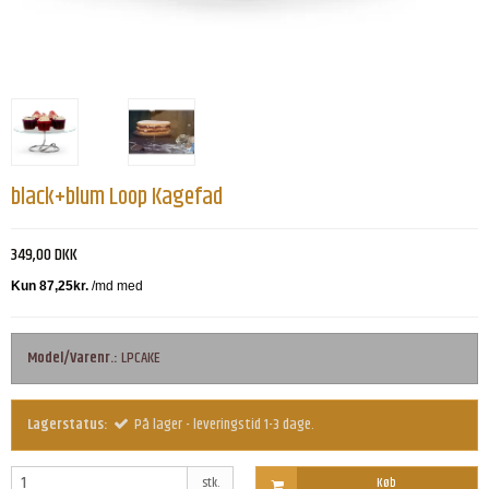
black+blum Loop Kagefad
349,00 DKK
Model/Varenr.:
LPCAKE
Lagerstatus:
På lager - leveringstid 1-3 dage.
stk.
Køb