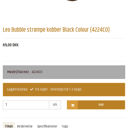
Leo Bubble strømpe kobber Black Colour (4224CO)
69,00 DKK
Model/Varenr.:
4224CO
Lagerstatus:
På lager - leveringstid 1-3 dage.
stk.
Køb
Tilkøb
Beskrivelse
Specifikationer
Tags