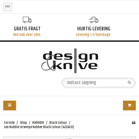
DKK
HURTIG LEVERING
STORT UDVALG
Levering 1-3 hverdage.
Mange fine produkter
Forside
/
Shop
/
MÆRKER
/
Black Colour
/
Leo Bubble strømpe kobber Black Colour (4224CO)