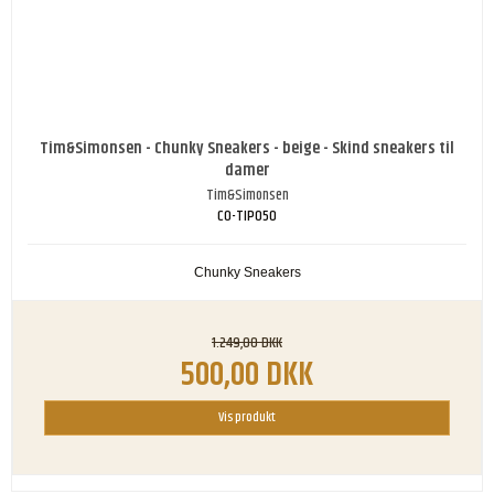
Tim&Simonsen - Chunky Sneakers - beige - Skind sneakers til
damer
Tim&Simonsen
CO-TIP050
Chunky Sneakers
1.249,00 DKK
500,00 DKK
Vis produkt