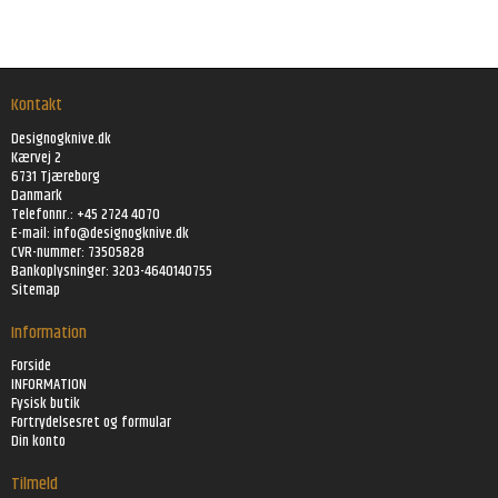
Kontakt
Designogknive.dk
Kærvej 2
6731 Tjæreborg
Danmark
Telefonnr.: +45 2724 4070
E-mail:
info@designogknive.dk
CVR-nummer: 73505828
Bankoplysninger: 3203-4640140755
Sitemap
Information
Forside
INFORMATION
Fysisk butik
Fortrydelsesret og formular
Din konto
Tilmeld