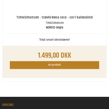
Tim&Simonsen - Støvle Nena coco - sort kalveskind
Tim&Simonsen
NOR012-negro
Total smart skindstøvle!
1.499,00 DKK
Vis produkt
Kontakt