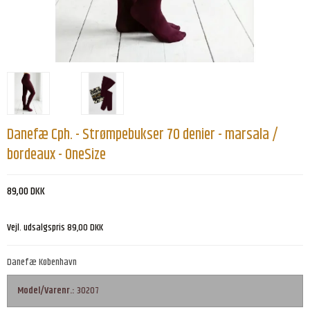
Danefæ Cph. - Strømpebukser 70 denier - marsala /
bordeaux - OneSize
89,00 DKK
Vejl. udsalgspris 89,00 DKK
Danefæ København
Model/Varenr.:
30207