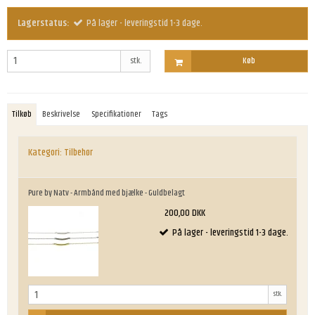
Lagerstatus:
På lager - leveringstid 1-3 dage.
stk.
Køb
Tilkøb
Beskrivelse
Specifikationer
Tags
Kategori:
Tilbehør
Pure by Natv - Armbånd med bjælke - Guldbelagt
200,00 DKK
På lager - leveringstid 1-3 dage.
stk.