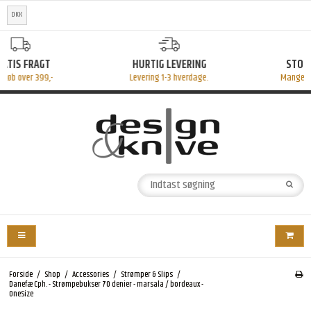
DKK
HURTIG LEVERING
STORT UDVALG
Levering 1-3 hverdage.
Mange fine produkter
Forside
/
Shop
/
Accessories
/
Strømper & Slips
/
Danefæ Cph. - Strømpebukser 70 denier - marsala / bordeaux -
OneSize