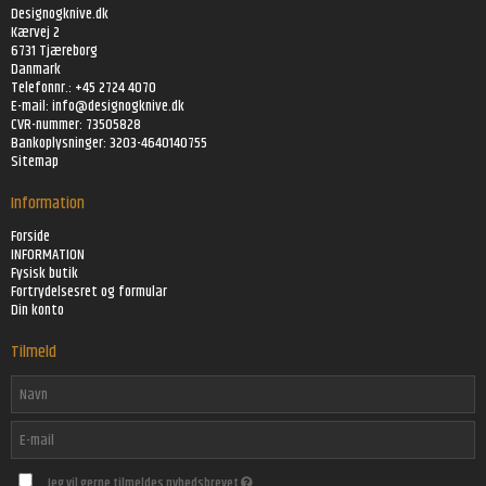
Designogknive.dk
Kærvej 2
6731 Tjæreborg
Danmark
Telefonnr.: +45 2724 4070
E-mail:
info@designogknive.dk
CVR-nummer: 73505828
Bankoplysninger: 3203-4640140755
Sitemap
Information
Forside
INFORMATION
Fysisk butik
Fortrydelsesret og formular
Din konto
Tilmeld
Jeg vil gerne tilmeldes nyhedsbrevet