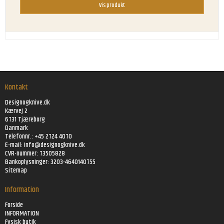
Vis produkt
Kontakt
Designogknive.dk
Kærvej 2
6731 Tjæreborg
Danmark
Telefonnr.: +45 2724 4070
E-mail:
info@designogknive.dk
CVR-nummer: 73505828
Bankoplysninger: 3203-4640140755
Sitemap
Information
Forside
INFORMATION
Fysisk butik