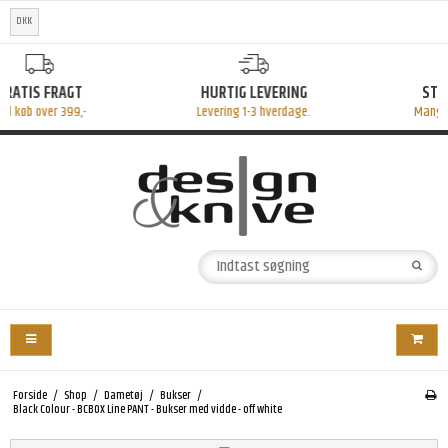
DKK
HURTIG LEVERING
STORT UDVALG
Levering 1-3 hverdage.
Mange fine produkter
Forside
/
Shop
/
Dametøj
/
Bukser
/
Black Colour - BCBOX Line PANT - Bukser med vidde - off white