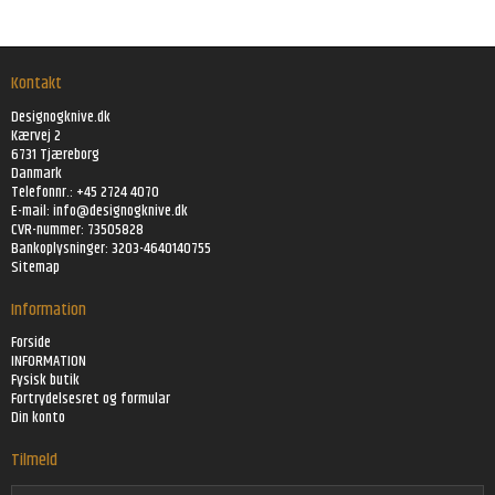
Kontakt
Designogknive.dk
Kærvej 2
6731 Tjæreborg
Danmark
Telefonnr.: +45 2724 4070
E-mail:
info@designogknive.dk
CVR-nummer: 73505828
Bankoplysninger: 3203-4640140755
Sitemap
Information
Forside
INFORMATION
Fysisk butik
Fortrydelsesret og formular
Din konto
Tilmeld