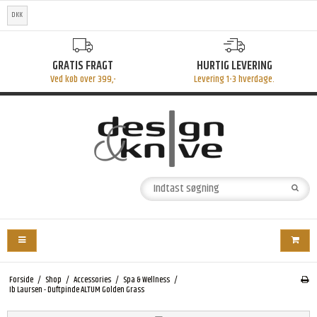
DKK
AGT
HURTIG LEVERING
STORT UDVALG
99,-
Levering 1-3 hverdage.
Mange fine produkt
Forside
/
Shop
/
Accessories
/
Spa & Wellness
/
Ib Laursen - Duftpinde ALTUM Golden Grass