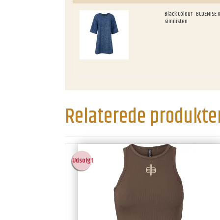
Black Colour - BCDENISE 
similisten
Relaterede produkte
Udsolgt