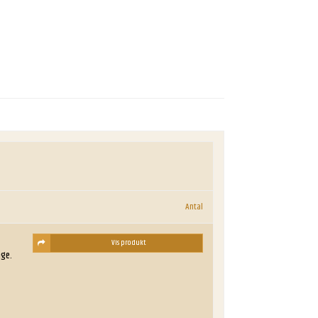
Antal
Vis produkt
age.