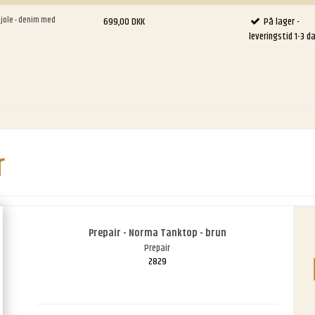
Kjole - denim med
699,00 DKK
På lager -
leveringstid 1-3 d
r
Prepair - Norma Tanktop - brun
Prepair
2829