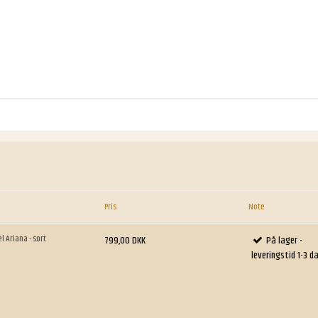
Pris
Note
l Ariana - sort
799,00 DKK
På lager -
leveringstid 1-3 d