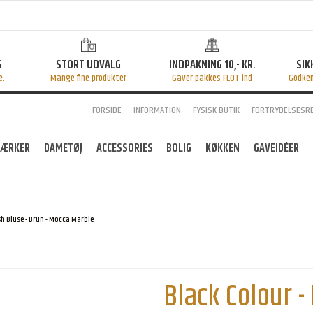
G
STORT UDVALG
INDPAKNING 10,- KR.
SIK
e.
Mange fine produkter
Gaver pakkes FLOT ind
Godke
FORSIDE
INFORMATION
FYSISK BUTIK
FORTRYDELSESR
ÆRKER
DAMETØJ
ACCESSORIES
BOLIG
KØKKEN
GAVEIDÉER
sh Bluse - Brun - Mocca Marble
Black Colour 