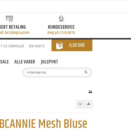
KERT BETALING
KUNDESERVICE
ndt betalingssytem
Ring på 2724 4070
0,00 DKK
ET OG FORMULAR
DIN KONTO
SALE
ALLE VARER
JULEPYNT
- BCANNIE Mesh Bluse