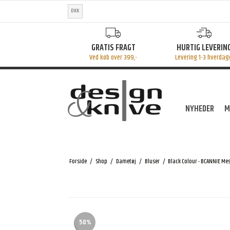
DKK
GRATIS FRAGT
HURTIG LEVERIN
Ved køb over 399,-
Levering 1-3 hverdag
NYHEDER
M
Forside
/
Shop
/
Dametøj
/
Bluser
/
Black Colour - BCANNIE Me
50%