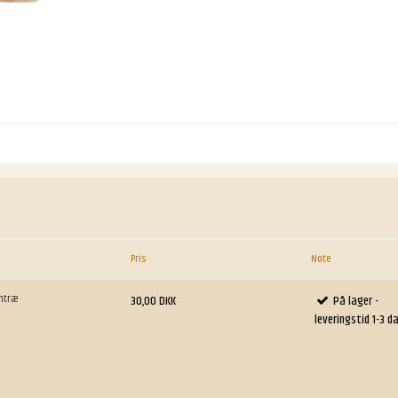
Pris
Note
amtræ
30,00 DKK
På lager -
leveringstid 1-3 d