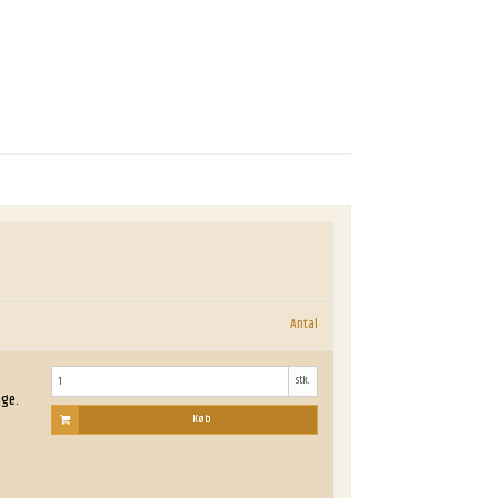
Antal
stk.
age.
Køb