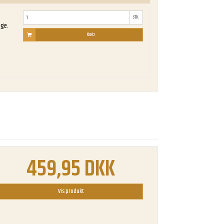
stk.
age.
Køb
459,95 DKK
Vis produkt