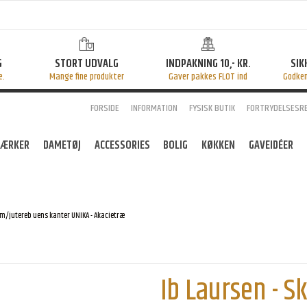
G
STORT UDVALG
INDPAKNING 10,- KR.
SIK
e.
Mange fine produkter
Gaver pakkes FLOT ind
Godke
FORSIDE
INFORMATION
FYSISK BUTIK
FORTRYDELSESR
ÆRKER
DAMETØJ
ACCESSORIES
BOLIG
KØKKEN
GAVEIDÉER
 m/jutereb uens kanter UNIKA - Akacietræ
Ib Laursen - 