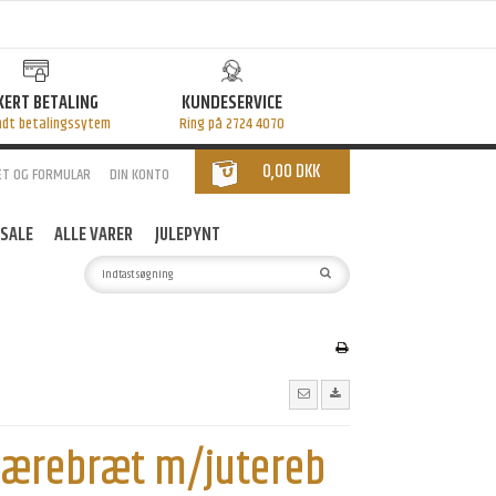
KERT BETALING
KUNDESERVICE
ndt betalingssytem
Ring på 2724 4070
0,00 DKK
ET OG FORMULAR
DIN KONTO
SALE
ALLE VARER
JULEPYNT
Skærebræt m/jutereb