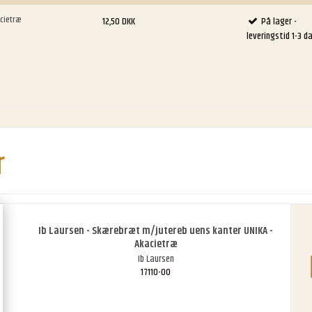
acietræ
12,50 DKK
På lager -
leveringstid 1-3 d
r
Ib Laursen - Skærebræt m/jutereb uens kanter UNIKA -
Akacietræ
Ib Laursen
17110-00