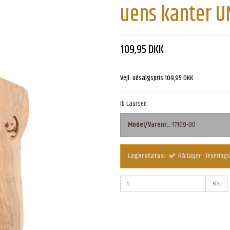
uens kanter U
109,95 DKK
Vejl. udsalgspris 109,95 DKK
Ib Laursen
Model/Varenr.:
17109-00
Lagerstatus:
På lager - leverings
stk.