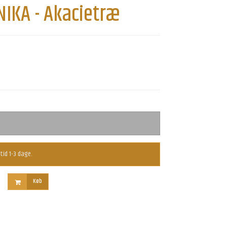
NIKA - Akacietræ
tid 1-3 dage.
Køb